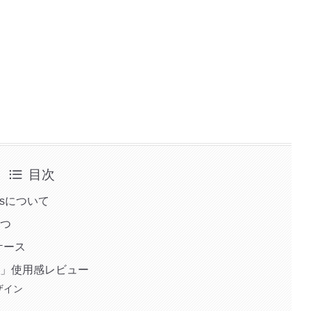
目次
isについて
4つ
ケース
dFun」使用感レビュー
デザイン