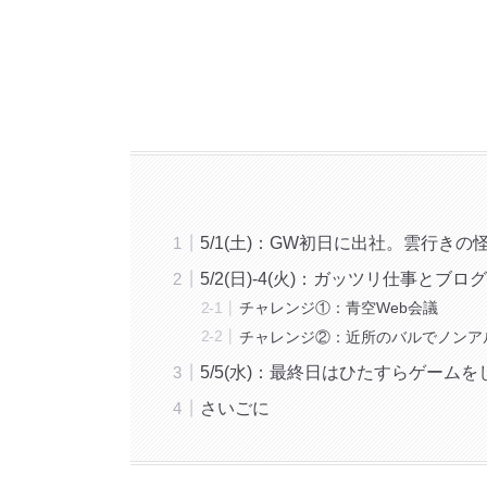
5/1(土)：GW初日に出社。雲行き
5/2(日)-4(火)：ガッツリ仕事とブ
チャレンジ①：青空Web会議
チャレンジ②：近所のバルでノンア
5/5(水)：最終日はひたすらゲーム
さいごに