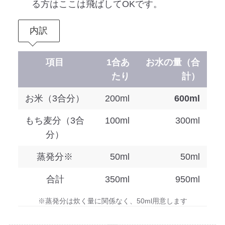
る方はここは飛ばしてOKです。
内訳
項目
1合あ
お水の量（合
たり
計）
お米（3合分）
200ml
600ml
もち麦分（3合
100ml
300ml
分）
蒸発分※
50ml
50ml
合計
350ml
950ml
※蒸発分は炊く量に関係なく、50ml用意します